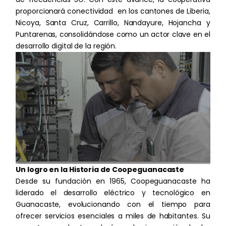
Certificación del Servicio Eléctrico
proporcionará conectividad en los cantones de Liberia,
Proyecto de Gasificación de Desechos
Tienda Virtual
Sólidos No Valorizables Municipales
Nicoya, Santa Cruz, Carrillo, Nandayure, Hojancha y
Telecomunicaciones
Sistema de Gestión Ambiental
Puntarenas, consolidándose como un actor clave en el
Sucursales
Estaciones carga rápida vehículos
desarrollo digital de la región.
eléctricos
Planes Individuales
Servicios Mantenimiento Predictivo
Promociones
Generación Distribuida
Bonos Verdes
Duo y Triple Play
Servicio llave en mano
Sistema de Gestión de la Energía
Telefonía
Gobierno Corporativo
Almacén de Suministros Eléctricos
Sostenibilidad
Grilla de canales
Servicio de Garantía
CG Sostenible
Calificación de Riesgos MOODY’S
Áreas de Cobertura
Ética y Transparencia
Ambiental
Puntos de Recaudación
Código de Ética
Segunda opinión bonos verdes
Social
MOODY’S
Promociones
Inicio
Nuestros Valores
Un logro en la Historia de Coopeguanacaste
Gobernanza
Desde su fundación en 1965, Coopeguanacaste ha
Preguntas Frecuentes
Canal de denuncias
Fondo utilizados en recuperación de
Beneficios de la Cooperativa
liderado el desarrollo eléctrico y tecnológico en
Informe
capital y proyectos
Guanacaste, evolucionando con el tiempo para
Links de consulta
Prospecto de inversión
Política de Sostenibilidad
Becas para secundaria
ofrecer servicios esenciales a miles de habitantes. Su
E-mentores