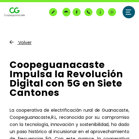
CONSULTE SU RECIBO ELÉCTRICO
Volver
PRINCIPALES
Coopeguanacaste
Impulsa la Revolución
¿Quiénes somos?
Digital con 5G en Siete
Nosotros
Cantones
Servicio Eléctrico
Organización
Suspensiones programadas
La cooperativa de electrificación rural de Guanacaste,
Nivel Administrativo
Generación Eléctrica
Coopeguanacaste,R.L, reconocida por su compromiso
Tarifa del Servicio Eléctrico
Comunicación y Prensa
con la tecnología, innovación y sostenibilidad, ha dado
Parques de Generación Eléctrica
Electricidad Prepago
un paso histórico al incursionar en el aprovechamiento
Área Comercial
de frecuencias 5G. Con este avance, la cooperativa