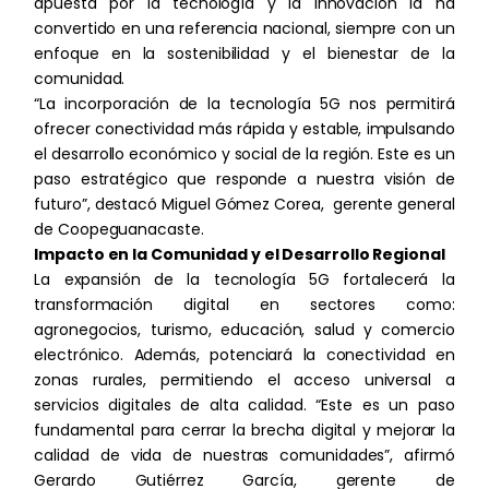
apuesta por la tecnología y la innovación la ha
Hechos Relevantes
Proveeduría en línea
convertido en una referencia nacional, siempre con un
enfoque en la sostenibilidad y el bienestar de la
Caracteristicas técnicas equipos
comunidad.
Gestión de incidencias
Fondos no utilizados (próximamente)
terminales
“La incorporación de la tecnología 5G nos permitirá
ofrecer conectividad más rápida y estable, impulsando
Trabaja con nosotros
el desarrollo económico y social de la región. Este es un
Avances constructivos de los
proyectos
paso estratégico que responde a nuestra visión de
Contacto
futuro”, destacó Miguel Gómez Corea, gerente general
de Coopeguanacaste.
Resultados de los indicadores con
Tarifa de OUC
base a los ODS
Impacto en la Comunidad y el Desarrollo Regional
La expansión de la tecnología 5G fortalecerá la
Estados Financieros
transformación digital en sectores como:
agronegocios, turismo, educación, salud y comercio
Partes vinculadas
electrónico. Además, potenciará la conectividad en
zonas rurales, permitiendo el acceso universal a
Marco de referencia Bono Verdes 2021
servicios digitales de alta calidad. “Este es un paso
fundamental para cerrar la brecha digital y mejorar la
Marco de referencia Bono Verdes 2026
calidad de vida de nuestras comunidades”, afirmó
Gerardo Gutiérrez García, gerente de