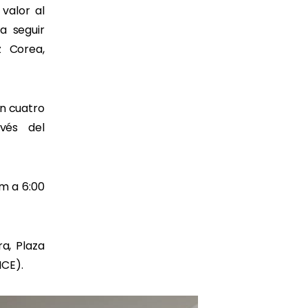
valor al
a seguir
 Corea,
n cuatro
vés del
am a 6:00
a, Plaza
ICE).