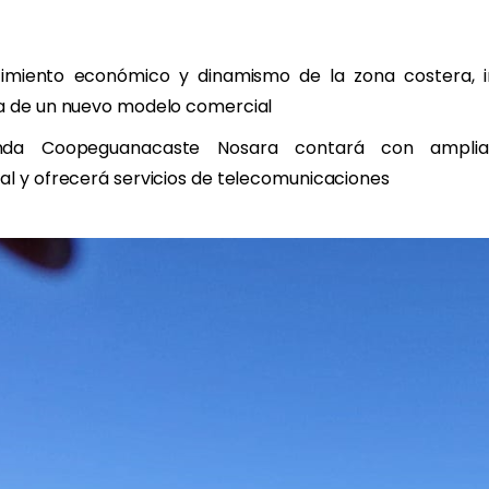
s
icos
imiento económico y dinamismo de la zona costera, 
a de un nuevo modelo comercial
nda Coopeguanacaste Nosara contará con amplia
al y ofrecerá servicios de telecomunicaciones
ia
ODY’S
 de capital y
a Cooperativa
línea
otros
ales