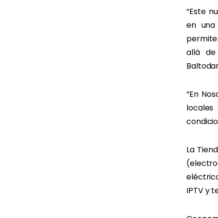
“Este n
en una 
permite
allá de
Baltoda
“En Nos
locales
condicio
La Tien
(electr
eléctric
IPTV y te