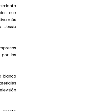
cimiento
cios que
tiva más
ó Jessie
empresas
 por las
a blanca
teriales
elevisión