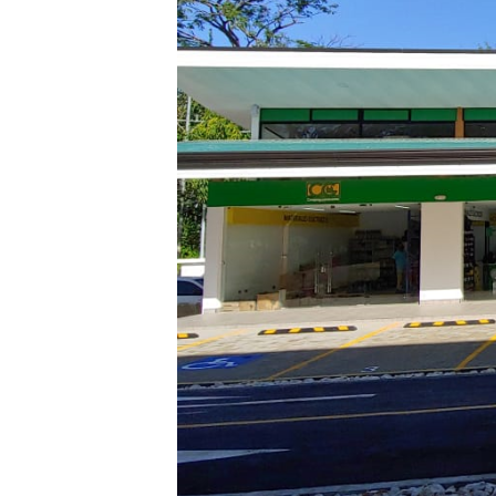
Fondos no utilizados (próximamen
Contacto
Tarifa de OUC
Avances constructivos de los proy
Resultados de los indicadores c
ODS
Estados Financieros
Partes vinculadas
Marco de referencia Bono Verdes 2
Marco de referencia Bono Verdes 
Resumen de cumplimiento