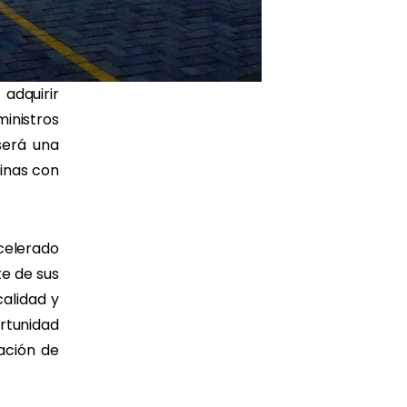
dquirir
inistros
será una
inas con
celerado
e de sus
calidad y
rtunidad
zación de