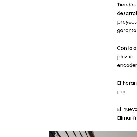
Tienda 
desarro
proyec
gerente
Con la 
plazas
encaden
El horar
pm.
El nuev
Elimar f