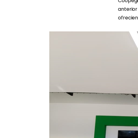
Coopeg
anterio
ofrecien