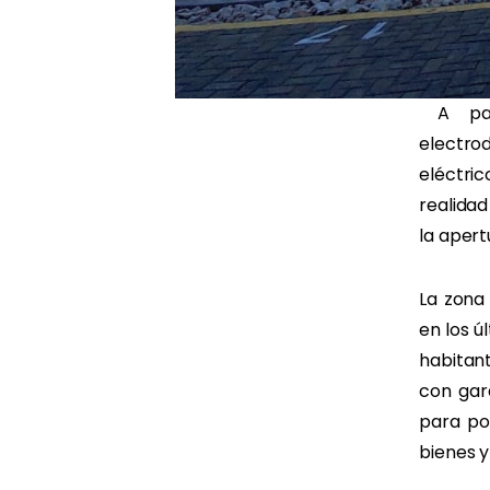
A part
electro
eléctri
realida
la aper
La zona
en los 
habitant
con gar
para pod
bienes y