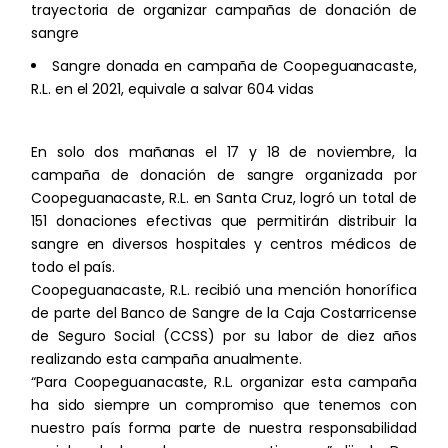
trayectoria de organizar campañas de donación de
Certificación del Servicio Eléctrico
Proyecto de Gasificación de Desechos
Tienda Virtual
sangre
Sólidos No Valorizables Municipales
Telecomunicaciones
Sistema de Gestión Ambiental
Sangre donada en campaña de Coopeguanacaste,
Sucursales
Estaciones carga rápida vehículos
R.L. en el 2021, equivale a salvar 604 vidas
eléctricos
Planes Individuales
Servicios Mantenimiento Predictivo
Promociones
Generación Distribuida
Bonos Verdes
Duo y Triple Play
Servicio llave en mano
Sistema de Gestión de la Energía
En solo dos mañanas el 17 y 18 de noviembre, la
Telefonía
campaña de donación de sangre organizada por
Gobierno Corporativo
Almacén de Suministros Eléctricos
Sostenibilidad
Coopeguanacaste, R.L. en Santa Cruz, logró un total de
Grilla de canales
151 donaciones efectivas que permitirán distribuir la
Servicio de Garantía
CG Sostenible
Calificación de Riesgos MOODY’S
sangre en diversos hospitales y centros médicos de
Áreas de Cobertura
Ética y Transparencia
Ambiental
todo el país.
Coopeguanacaste, R.L. recibió una mención honorífica
Puntos de Recaudación
Código de Ética
Segunda opinión bonos verdes
Social
de parte del Banco de Sangre de la Caja Costarricense
MOODY’S
Promociones
Inicio
Nuestros Valores
de Seguro Social (CCSS) por su labor de diez años
Gobernanza
realizando esta campaña anualmente.
Preguntas Frecuentes
Canal de denuncias
Fondo utilizados en recuperación de
Beneficios de la Cooperativa
“Para Coopeguanacaste, R.L. organizar esta campaña
Informe
capital y proyectos
ha sido siempre un compromiso que tenemos con
Links de consulta
Prospecto de inversión
Política de Sostenibilidad
Becas para secundaria
nuestro país forma parte de nuestra responsabilidad
E-mentores