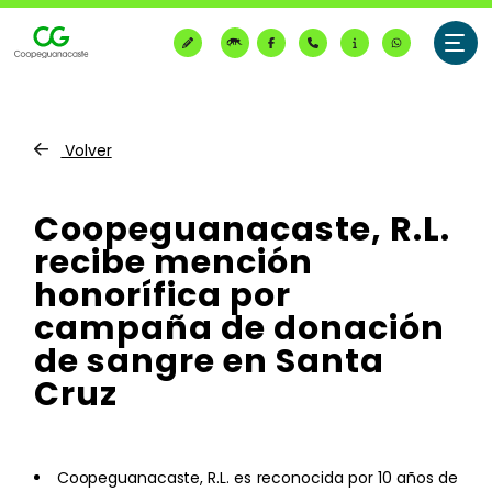
CONSULTE SU RECIBO ELÉCTRICO
Volver
PRINCIPALES
Coopeguanacaste, R.L.
recibe mención
¿Quiénes somos?
honorífica por
Nosotros
campaña de donación
Servicio Eléctrico
de sangre en Santa
Organización
Suspensiones programadas
Cruz
Nivel Administrativo
Generación Eléctrica
Tarifa del Servicio Eléctrico
Comunicación y Prensa
Parques de Generación Eléctrica
Electricidad Prepago
Coopeguanacaste, R.L. es reconocida por 10 años de
Área Comercial