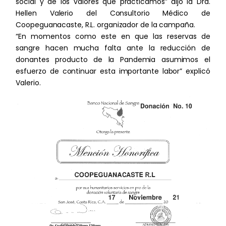
social y de los valores que practicamos” dijo la Dra.
Hechos Relevantes
Hellen Valerio del Consultorio Médico de
Proveeduría en línea
Coopeguanacaste, R.L. organizador de la campaña.
Caracteristicas técnicas equipos
“En momentos como este en que las reservas de
Gestión de incidencias
Fondos no utilizados (próximamente)
terminales
sangre hacen mucha falta ante la reducción de
donantes producto de la Pandemia asumimos el
Trabaja con nosotros
esfuerzo de continuar esta importante labor” explicó
Avances constructivos de los
proyectos
Valerio.
Contacto
Resultados de los indicadores con
Tarifa de OUC
base a los ODS
Estados Financieros
Partes vinculadas
Marco de referencia Bono Verdes 2021
Marco de referencia Bono Verdes 2026