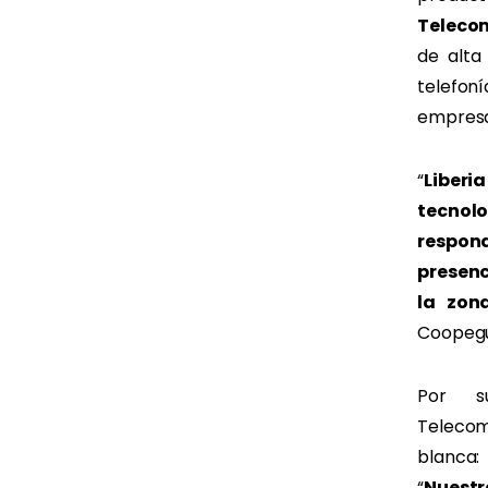
Teleco
de alta
telefoní
empresa
“
Liberi
tecnol
respon
presenc
la zon
Coopegu
Por 
Telecom
blanca:
“
Nuestr