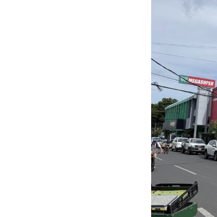
Fondos no utilizados (próximamen
Contacto
Tarifa de OUC
Avances constructivos de los proy
Resultados de los indicadores c
ODS
Estados Financieros
Partes vinculadas
Marco de referencia Bono Verdes 2
Marco de referencia Bono Verdes 
Resumen de cumplimiento