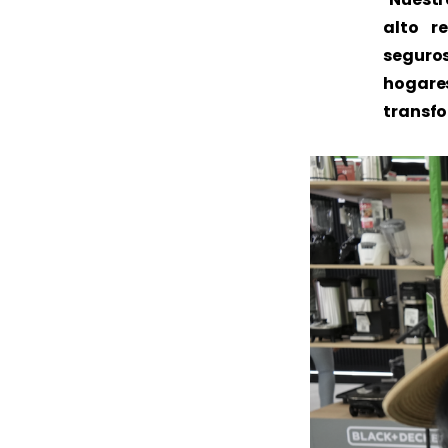
alto r
seguro
hogares
transfo