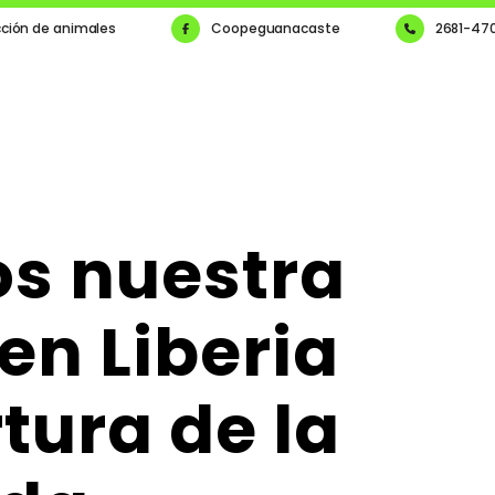
cción de animales
Coopeguanacaste
2681-47
s nuestra
en Liberia
a
tura de la
s Sólidos No