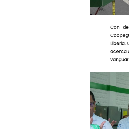
Con det
Coopegu
Liberia,
acerca 
vanguar