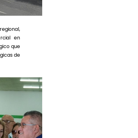
egional,
rcial en
égico que
gicas de