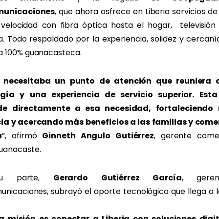
municaciones
, que ahora osfrece en Liberia servicios de
 velocidad con fibra óptica hasta el hogar, televisión d
a. Todo respaldado por la experiencia, solidez y cercan
 100% guanacasteca.
a necesitaba un punto de atención que reuniera c
ogía y una experiencia de servicio superior. Esta
de directamente a esa necesidad, fortaleciendo 
ia y acercando más beneficios a las familias y come
a
”, afirmó
Ginneth Angulo Gutiérrez
, gerente come
anacaste.
su parte,
Gerardo Gutiérrez García
, gere
unicaciones, subrayó el aporte tecnológico que llega a l
a misión es conectar a Liberia con soluciones digi