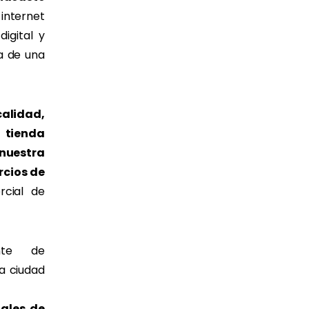
 internet
igital y
ía de una
alidad,
 tienda
nuestra
rcios de
rcial de
nte de
a ciudad
tales de