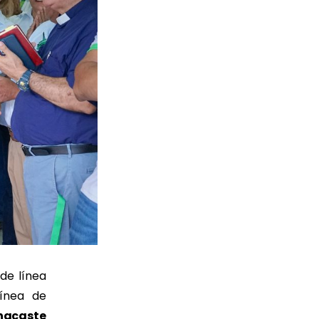
de línea
línea de
nacaste