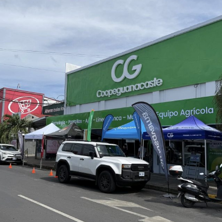
te)
ectos
on base a los
021
2026