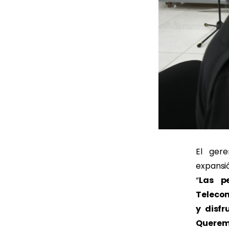
El ger
expansió
“
Las p
Telecom
y disfr
Querem