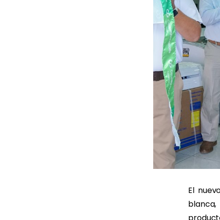
El nuev
blanca,
produ