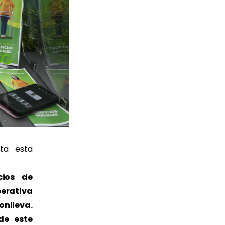
ta esta
cios de
perativa
onlleva.
de este