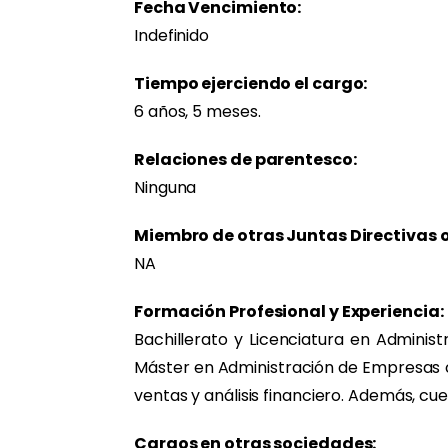
Fecha Vencimiento:
Fondos no utilizados (próximamen
Contacto
Tarifa de OUC
Indefinido
Avances constructivos de los proy
Tiempo ejerciendo el cargo:
6 años, 5 meses.
Resultados de los indicadores c
ODS
Relaciones de parentesco:
Estados Financieros
Ninguna
Partes vinculadas
Miembro de otras Juntas Directivas 
NA
Marco de referencia Bono Verdes 2
Formación Profesional y Experiencia:
Marco de referencia Bono Verdes 
Bachillerato y Licenciatura en Admini
Máster en Administración de Empresas 
Resumen de cumplimiento
ventas y análisis financiero. Además, c
Cargos en otras sociedades: