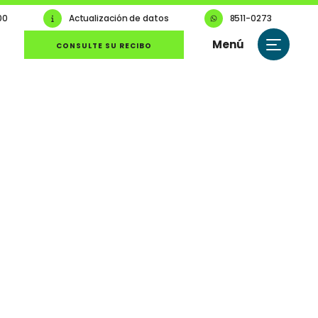
00
Actualización de datos
8511-0273
Menú
CONSULTE SU RECIBO
Cerrar