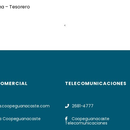
ma – Tesorero
<
COMERCIAL
TELECOMUNICACIONES
a.coopeguanacaste.com
2681-4777
a Coopeguanacaste
Coopeguanacaste
Telecomunicaciones