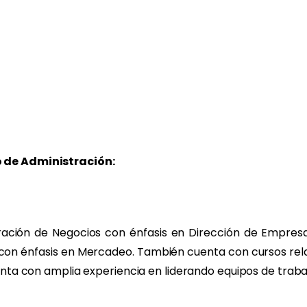
te)
ectos
on base a los
o de Administración:
021
2026
stración de Negocios con énfasis en Dirección de Empres
con énfasis en Mercadeo. También cuenta con cursos rela
uenta con amplia experiencia en liderando equipos de trab