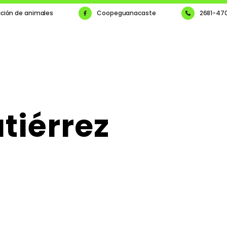
cción de animales
Coopeguanacaste
2681-47
tiérrez
a
s Sólidos No